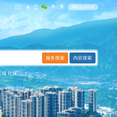
简
|
繁
网站支持IPv6
花城
社保