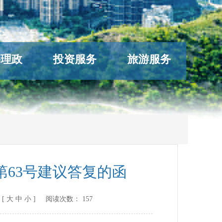
络理政
投资服务
旅游服务
63号建议答复的函
[
大
中
小
] 阅读次数：
157