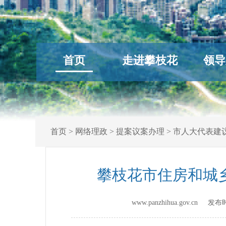
首页
走进攀枝花
领导
首页
>
网络理政
>
提案议案办理
>
市人大代表建
攀枝花市住房和城
www.panzhihua.gov.cn 发