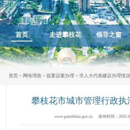
首页
走进攀枝花
领导之窗
首页
>
网络理政
>
提案议案办理
>
市人大代表建议办理情
攀枝花市城市管理行政执
www.panzhihua.gov.cn 发布时间：
2025-