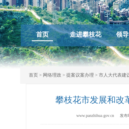
首页
走进攀枝花
领导
首页
>
网络理政
>
提案议案办理
>
市人大代表建
攀枝花市发展和改
www.panzhihua.gov.cn 