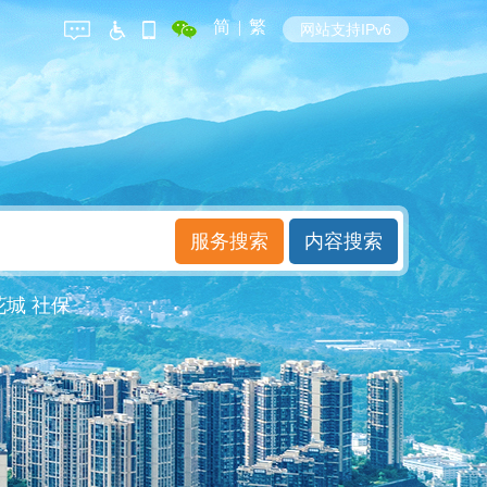
简
|
繁
网站支持IPv6
花城
社保