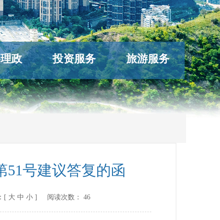
络理政
投资服务
旅游服务
51号建议答复的函
：[
大
中
小
] 阅读次数：
46