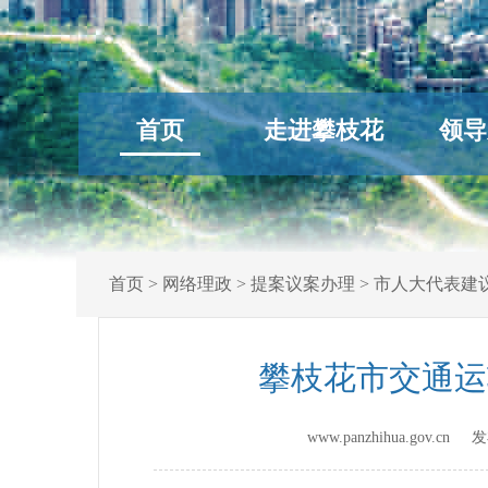
首页
走进攀枝花
领导
首页
>
网络理政
>
提案议案办理
>
市人大代表建
攀枝花市交通运
www.panzhihua.gov.c