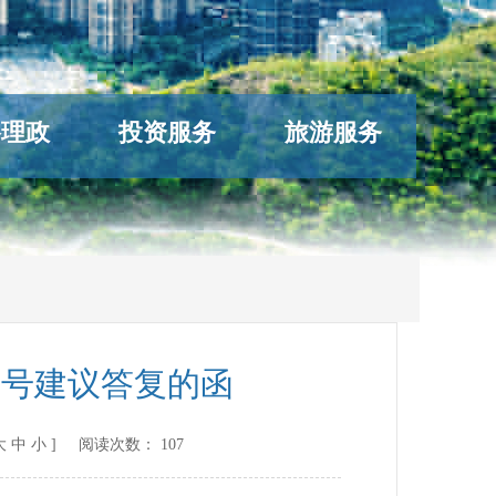
络理政
投资服务
旅游服务
8号建议答复的函
大
中
小
] 阅读次数：
107