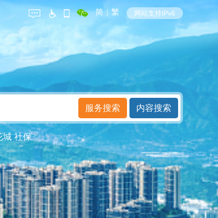
简
|
繁
网站支持IPv6
花城
社保