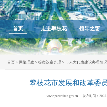
首页
走进攀枝花
领导之窗
首页
>
网络理政
>
提案议案办理
>
市人大代表建议办理情
攀枝花市发展和改革委员
www.panzhihua.gov.cn 发布时间：
2025