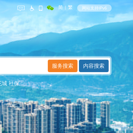
简
|
繁
网站支持IPv6
花城
社保