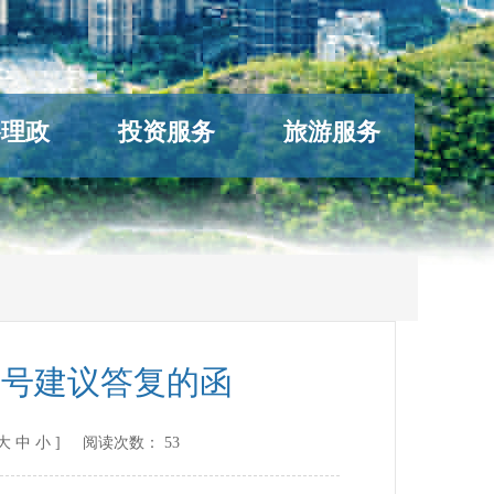
络理政
投资服务
旅游服务
2号建议答复的函
大
中
小
] 阅读次数：
53