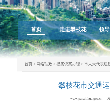
首页
走进攀枝花
领导
首页
>
网络理政
>
提案议案办理
>
市人大代表建
攀枝花市交通运
www.panzhihua.gov.c