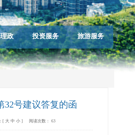
络理政
投资服务
旅游服务
32号建议答复的函
：[
大
中
小
] 阅读次数：
63