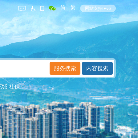
简
|
繁
网站支持IPv6
花城
社保