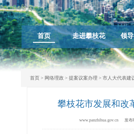
首页
走进攀枝花
领导
首页
>
网络理政
>
提案议案办理
>
市人大代表建
攀枝花市发展和改
www.panzhihua.gov.cn 