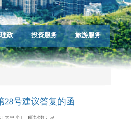
络理政
投资服务
旅游服务
28号建议答复的函
：[
大
中
小
] 阅读次数：
59