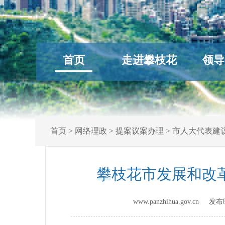
首页
走进攀枝花
领导
首页
>
网络理政
>
提案议案办理
>
市人大代表建
攀枝花市发展和改
www.panzhihua.gov.cn 