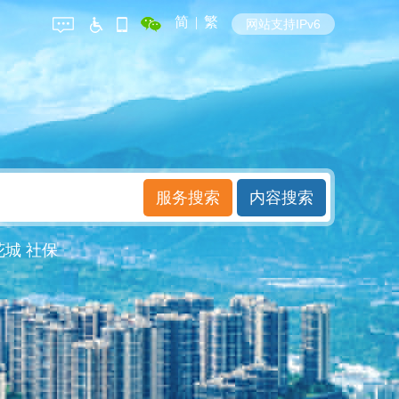
简
|
繁
网站支持IPv6
花城
社保