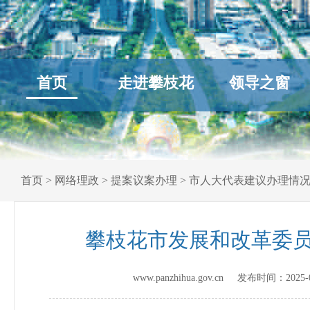
首页
走进攀枝花
领导之窗
首页
>
网络理政
>
提案议案办理
>
市人大代表建议办理情
攀枝花市发展和改革委员
www.panzhihua.gov.cn 发布时间：
2025-