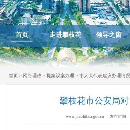
首页
走进攀枝花
领导之窗
首页
>
网络理政
>
提案议案办理
>
市人大代表建议办理情
攀枝花市公安局对
www.panzhihua.gov.cn 发布时间：