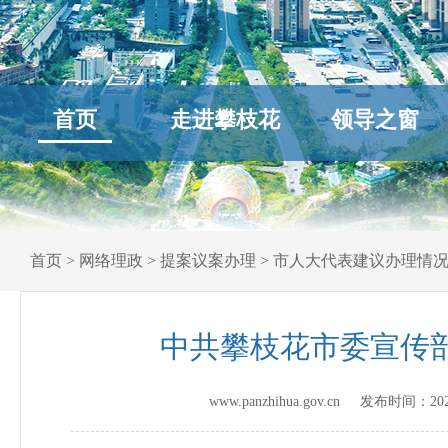
首页
走进攀枝花
领导之窗
首页
>
网络理政
>
提案议案办理
>
市人大代表建议办理情
中共攀枝花市委宣传
www.panzhihua.gov.cn 发布时间：
20