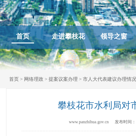
首页
走进攀枝花
领导之窗
首页
>
网络理政
>
提案议案办理
>
市人大代表建议办理情
攀枝花市水利局对市
www.panzhihua.gov.cn 发布时间：