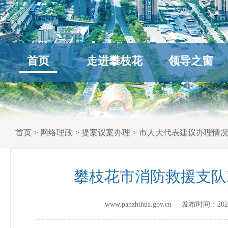
首页
走进攀枝花
领导之窗
首页
>
网络理政
>
提案议案办理
>
市人大代表建议办理情
攀枝花市消防救援支队
www.panzhihua.gov.cn 发布时间：
202