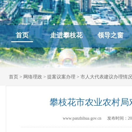
首页
走进攀枝花
领导之窗
首页
>
网络理政
>
提案议案办理
>
市人大代表建议办理情
攀枝花市农业农村局
www.panzhihua.gov.cn 发布时间：
20