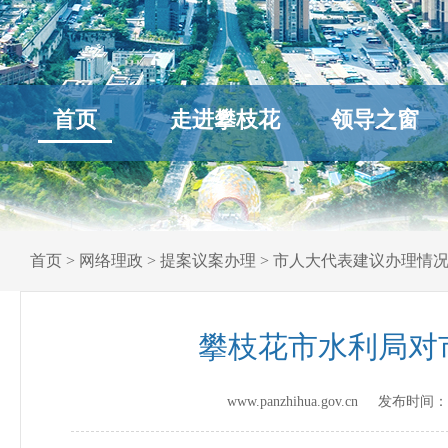
首页
走进攀枝花
领导之窗
首页
>
网络理政
>
提案议案办理
>
市人大代表建议办理情
攀枝花市水利局对
www.panzhihua.gov.cn 发布时间：