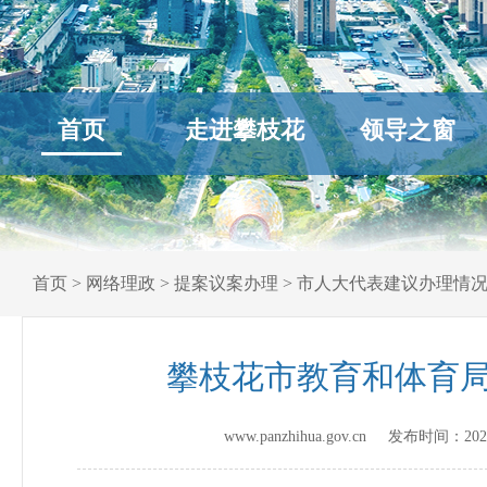
首页
走进攀枝花
领导之窗
首页
>
网络理政
>
提案议案办理
>
市人大代表建议办理情
攀枝花市教育和体育局
www.panzhihua.gov.cn 发布时间：
202