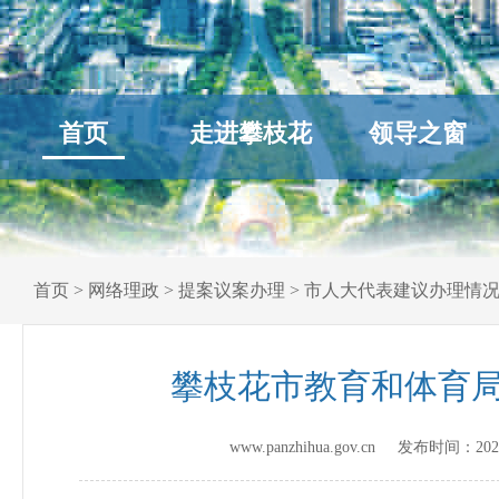
首页
走进攀枝花
领导之窗
首页
>
网络理政
>
提案议案办理
>
市人大代表建议办理情
攀枝花市教育和体育局
www.panzhihua.gov.cn 发布时间：
202