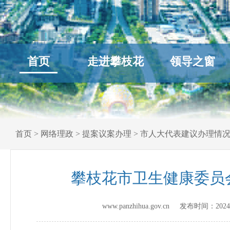
首页
走进攀枝花
领导之窗
首页
>
网络理政
>
提案议案办理
>
市人大代表建议办理情
攀枝花市卫生健康委员
www.panzhihua.gov.cn 发布时间：
2024