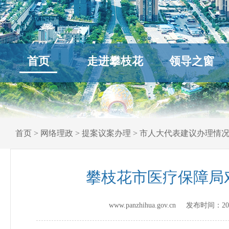
首页
走进攀枝花
领导之窗
首页
>
网络理政
>
提案议案办理
>
市人大代表建议办理情
攀枝花市医疗保障局
www.panzhihua.gov.cn 发布时间：
20