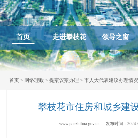
首页
走进攀枝花
领导之窗
首页
>
网络理政
>
提案议案办理
>
市人大代表建议办理情
攀枝花市住房和城乡建设
www.panzhihua.gov.cn 发布时间：
2024-