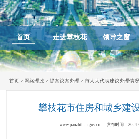
首页
走进攀枝花
领导之窗
首页
>
网络理政
>
提案议案办理
>
市人大代表建议办理情
攀枝花市住房和城乡建设
www.panzhihua.gov.cn 发布时间：
2024-