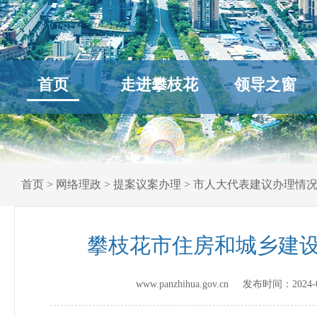
首页
走进攀枝花
领导之窗
首页
>
网络理政
>
提案议案办理
>
市人大代表建议办理情
攀枝花市住房和城乡建设
www.panzhihua.gov.cn 发布时间：
2024-