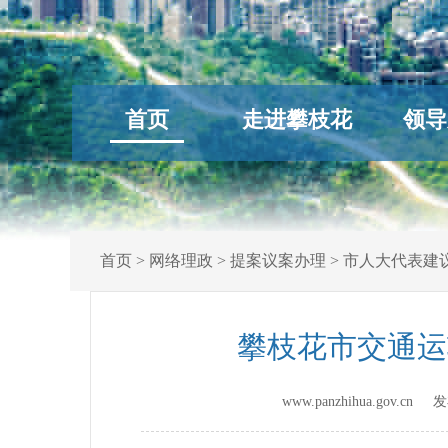
首页
走进攀枝花
领导
首页
>
网络理政
>
提案议案办理
>
市人大代表建
攀枝花市交通运
www.panzhihua.gov.c