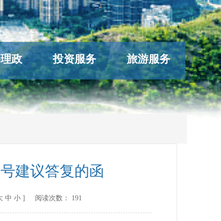
络理政
投资服务
旅游服务
3号建议答复的函
大
中
小
] 阅读次数：
191