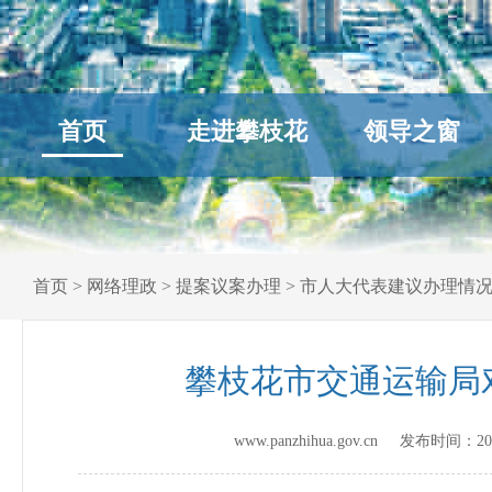
首页
走进攀枝花
领导之窗
首页
>
网络理政
>
提案议案办理
>
市人大代表建议办理情
攀枝花市交通运输局
www.panzhihua.gov.cn 发布时间：
20