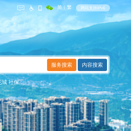
简
|
繁
网站支持IPv6
花城
社保