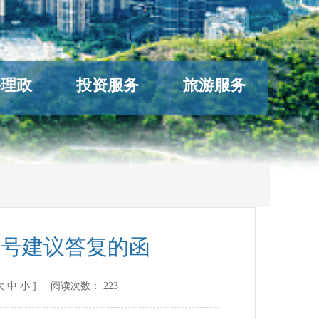
络理政
投资服务
旅游服务
5号建议答复的函
大
中
小
] 阅读次数：
223