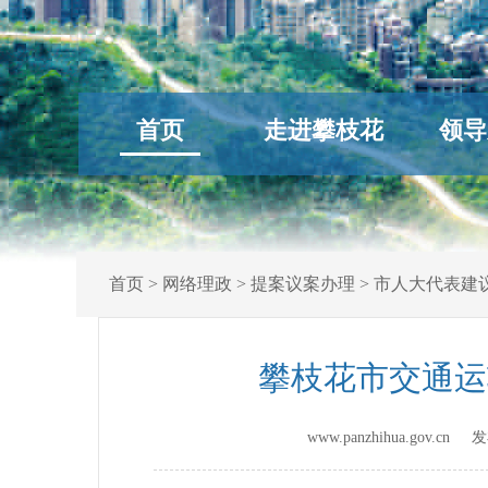
首页
走进攀枝花
领导
首页
>
网络理政
>
提案议案办理
>
市人大代表建
攀枝花市交通运
www.panzhihua.gov.c