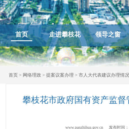
首页
走进攀枝花
领导之窗
首页
>
网络理政
>
提案议案办理
>
市人大代表建议办理情
攀枝花市政府国有资产监督
www.panzhihua.gov.cn 发布时间：