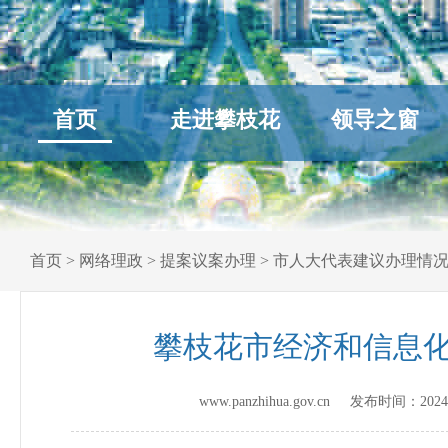
首页
走进攀枝花
领导之窗
首页
>
网络理政
>
提案议案办理
>
市人大代表建议办理情
攀枝花市经济和信息化
www.panzhihua.gov.cn 发布时间：
2024