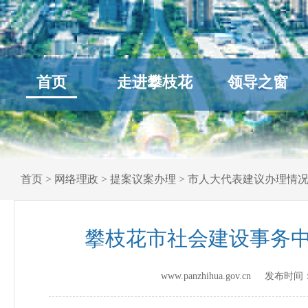
首页
走进攀枝花
领导之窗
首页
>
网络理政
>
提案议案办理
>
市人大代表建议办理情
攀枝花市社会建设事务中
www.panzhihua.gov.cn 发布时间