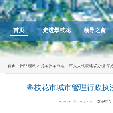
首页
走进攀枝花
领导之窗
首页
>
网络理政
>
提案议案办理
>
市人大代表建议办理情
攀枝花市城市管理行政执法
www.panzhihua.gov.cn 发布时间