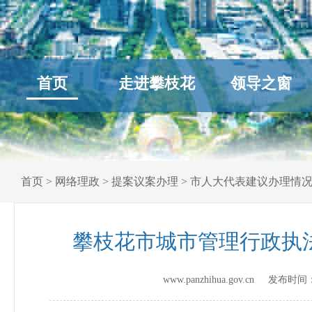
首页
走进攀枝花
领导之窗
首页
>
网络理政
>
提案议案办理
>
市人大代表建议办理情
攀枝花市城市管理行政执法
www.panzhihua.gov.cn 发布时间