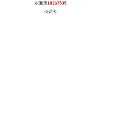
欢迎第
18367535
位访客