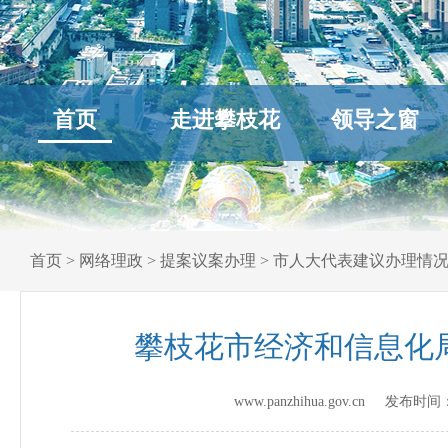
首页
走进攀枝花
领导之窗
首页
>
网络理政
>
提案议案办理
>
市人大代表建议办理情
攀枝花市经济和信息化局
www.panzhihua.gov.cn 发布时间