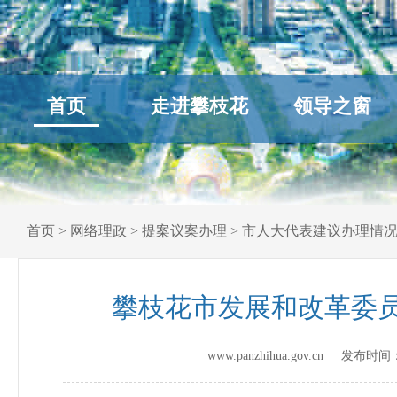
首页
走进攀枝花
领导之窗
首页
>
网络理政
>
提案议案办理
>
市人大代表建议办理情
攀枝花市发展和改革委员
www.panzhihua.gov.cn 发布时间