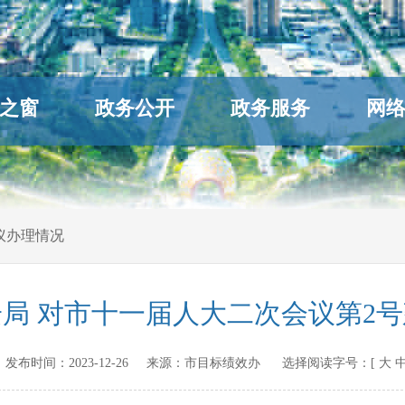
之窗
政务公开
政务服务
网
议办理情况
局 对市十一届人大二次会议第2
.cn 发布时间：
2023-12-26
来源：
市目标绩效办
选择阅读字号：[
大