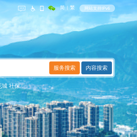
简
|
繁
网站支持IPv6
花城
社保