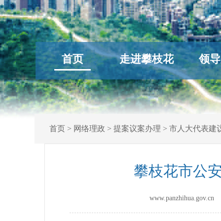
首页
走进攀枝花
领导
首页
>
网络理政
>
提案议案办理
>
市人大代表建
攀枝花市公安
www.panzhihua.gov