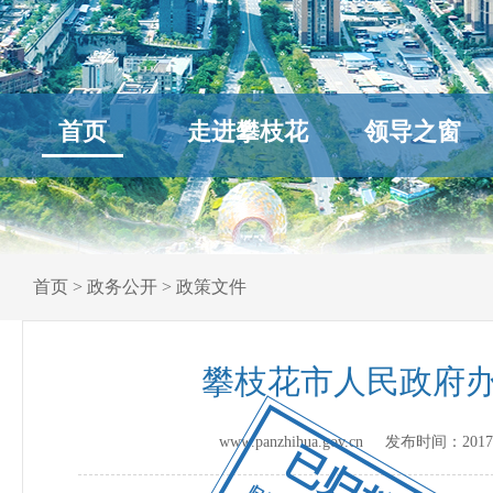
首页
走进攀枝花
领导之窗
首页
>
政务公开
>
政策文件
攀枝花市人民政府
www.panzhihua.gov.cn 发布时间：
2017
已归档