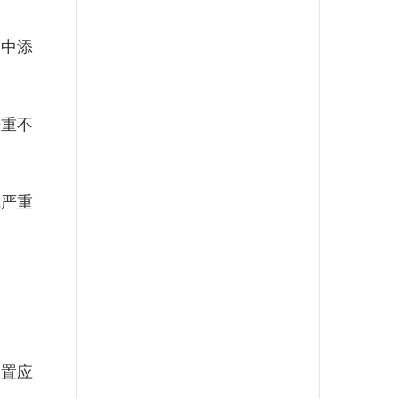
中添
重不
严重
置应