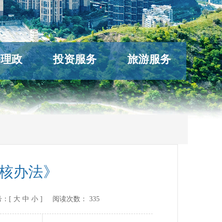
络理政
投资服务
旅游服务
考核办法》
：[
大
中
小
] 阅读次数：
335