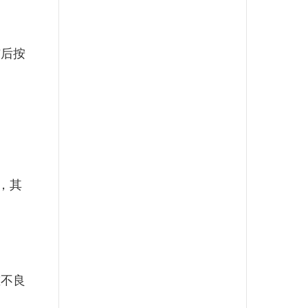
后按
，其
不良