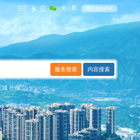
简
|
繁
网站支持IPv6
花城
社保