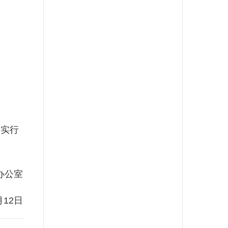
；
实行
办公室
12日