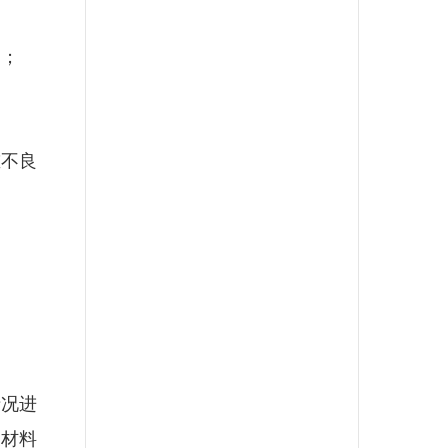
；
不良
况进
关材料