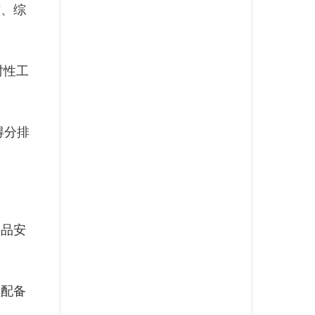
、综
时性工
得分排
品安
配备