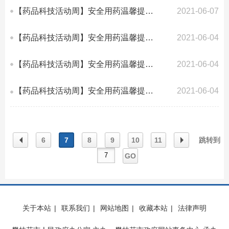
【药品科技活动周】安全用药温馨提示丨（七）使用冰箱存药品，这些事情需注意
2021-06-07
【药品科技活动周】安全用药温馨提示丨（六）哺乳用药慎选择，母婴健康最重要
2021-06-04
【药品科技活动周】安全用药温馨提示丨（五）粉碎接种谣言，揭秘疫苗真相
2021-06-04
【药品科技活动周】安全用药温馨提示丨（四）禁毒专刊 精神药品主要药品形态、...
2021-06-04
6
7
8
9
10
11
跳转到
GO
上一
下一
关于本站
|
联系我们
|
网站地图
|
收藏本站
|
法律声明
页
页