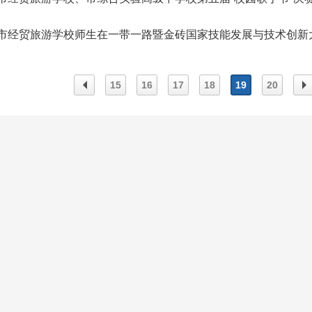
市经贸旅游学校师生在一带一路暨金砖国家技能发展与技术创新
15
16
17
18
19
20
上一
下
页
页