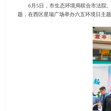
6
月
5
日，市生态环境局联合
市法院
题，在西区星瑞广场举办六五环境日
主