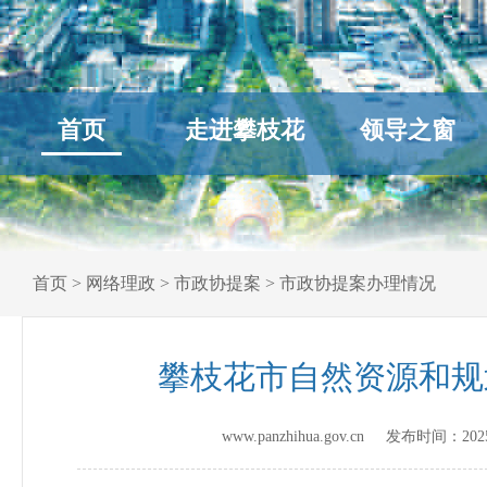
首页
走进攀枝花
领导之窗
首页
>
网络理政
>
市政协提案
>
市政协提案办理情况
攀枝花市自然资源和规
www.panzhihua.gov.cn 发布时间：
202